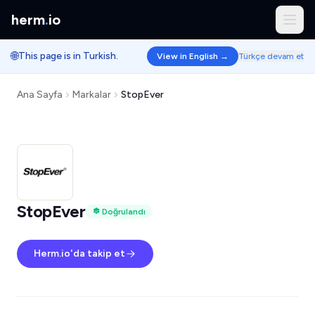
herm
.
io
🌐
This page is in Turkish.
View in English →
Türkçe devam et
Ana Sayfa
Markalar
StopEver
StopEver
Doğrulandı
Herm.io'da takip et