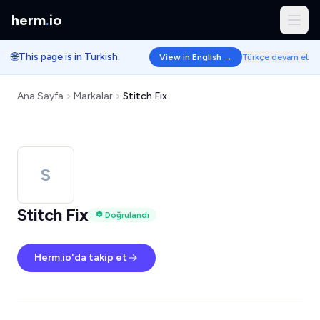
herm
.
io
🌐
This page is in Turkish.
View in English →
Türkçe devam et
Ana Sayfa
Markalar
Stitch Fix
S
Stitch Fix
Doğrulandı
Herm.io'da takip et