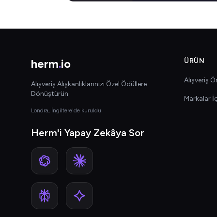
herm
.
io
ÜRÜN
Alışveriş Ön
Alışveriş Alışkanlıklarınızı Özel Ödüllere
Dönüştürün
Markalar İ
Londra, İngiltere'de kuruldu
Herm'i Yapay Zekâya Sor