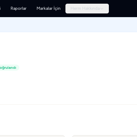
i
Raporlar
Markalar İçin
Herm Hakkında
oğrulandı