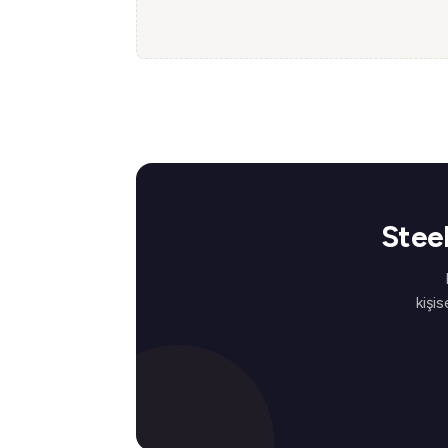
Stee
kişis