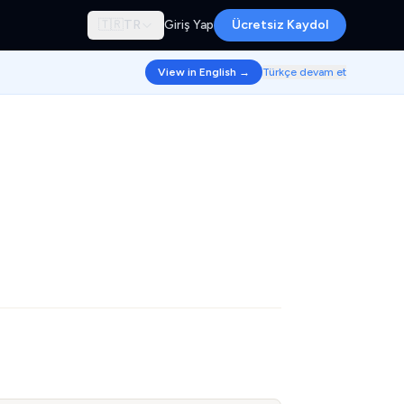
🇹🇷
TR
Giriş Yap
Ücretsiz Kaydol
View in English →
Türkçe devam et