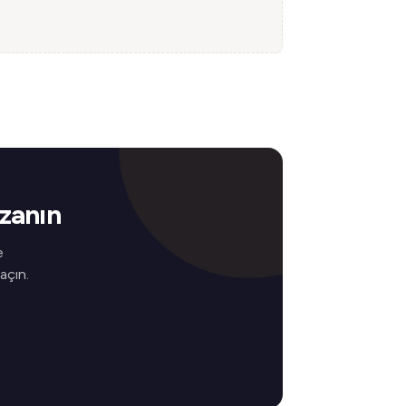
zanın
e
 açın.