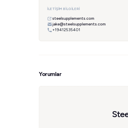
İLETIŞIM BILGILERI
steelsupplements.com
jake@steelsupplements.com
+19412535401
Yorumlar
Stee