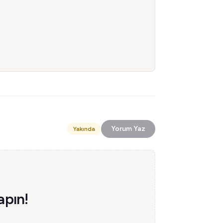
Yorum Yaz
Yakında
apın!