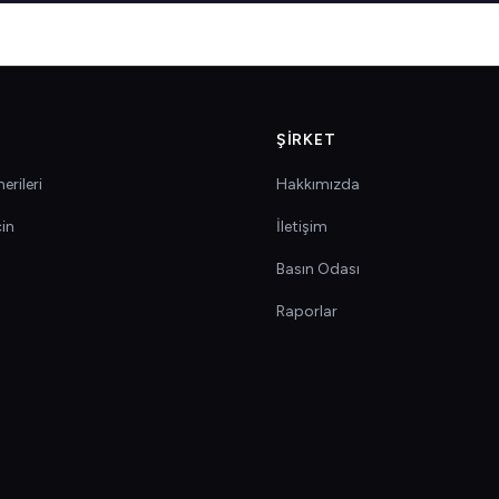
ŞIRKET
erileri
Hakkımızda
çin
İletişim
Basın Odası
Raporlar