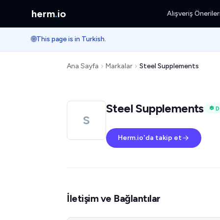
herm
.
io
Alışveriş Öneriler
🌐
This page is in Turkish.
Ana Sayfa
Markalar
Steel Supplements
Steel Supplements
D
S
Herm.io'da takip et
İletişim ve Bağlantılar