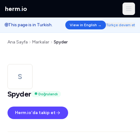
herm
.
io
🌐
This page is in Turkish.
View in English →
Türkçe devam et
Ana Sayfa
Markalar
Spyder
S
Spyder
Doğrulandı
Herm.io'da takip et