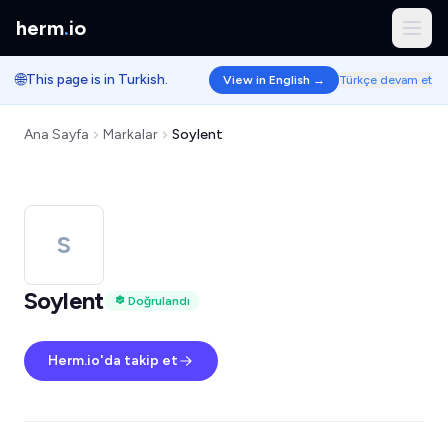
herm
.
io
🌐
This page is in Turkish.
View in English →
Türkçe devam et
Ana Sayfa
Markalar
Soylent
S
Soylent
Doğrulandı
Herm.io'da takip et