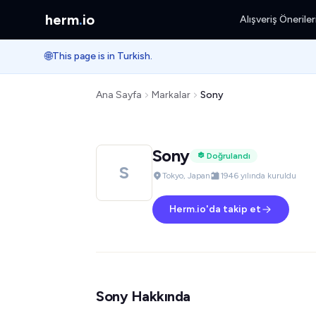
herm
.
io
Alışveriş Öneriler
🌐
This page is in Turkish.
Ana Sayfa
Markalar
Sony
Sony
Doğrulandı
S
Tokyo, Japan
1946 yılında kuruldu
Herm.io'da takip et
Sony Hakkında