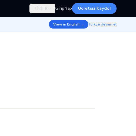
🇹🇷
TR
Giriş Yap
Ücretsiz Kaydol
View in English →
Türkçe devam et