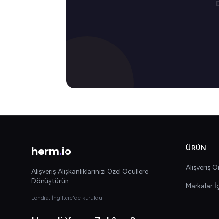
D
herm
.
io
ÜRÜN
Alışveriş Ön
Alışveriş Alışkanlıklarınızı Özel Ödüllere
Dönüştürün
Markalar İ
Londra, İngiltere'de kuruldu