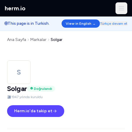
herm
.
io
🌐
This page is in Turkish.
View in English →
Türkçe devam et
Ana Sayfa
Markalar
Solgar
S
Solgar
Doğrulandı
1947 yılında kuruldu
Herm.io'da takip et