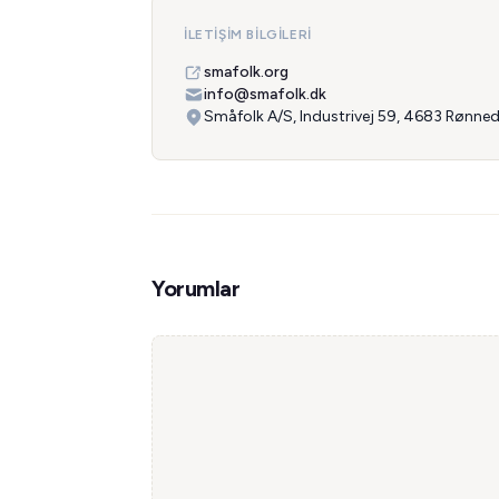
İLETIŞIM BILGILERI
smafolk.org
info@smafolk.dk
Småfolk A/S, Industrivej 59, 4683 Rønne
Yorumlar