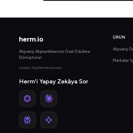
herm
.
io
ÜRÜN
Alışveriş Ön
Alışveriş Alışkanlıklarınızı Özel Ödüllere
Dönüştürün
Markalar İ
Londra, İngiltere'de kuruldu
Herm'i Yapay Zekâya Sor