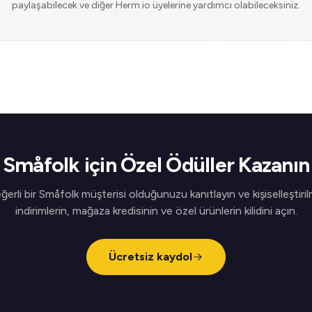
paylaşabilecek ve diğer Herm.io üyelerine yardımcı olabileceksiniz.
Småfolk için Özel Ödüller Kazanın
ğerli bir Småfolk müşterisi olduğunuzu kanıtlayın ve kişiselleştiril
indirimlerin, mağaza kredisinin ve özel ürünlerin kilidini açın.
Ücretsiz kaydol