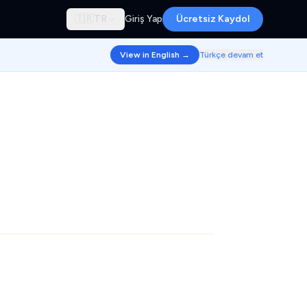
🇹🇷
TR
Giriş Yap
Ücretsiz Kaydol
View in English →
Türkçe devam et