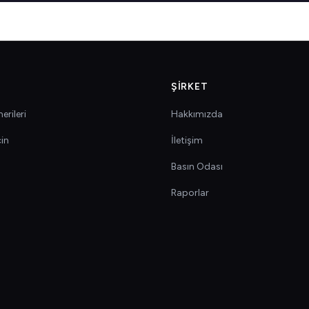
ŞIRKET
erileri
Hakkımızda
çin
İletişim
Basın Odası
Raporlar