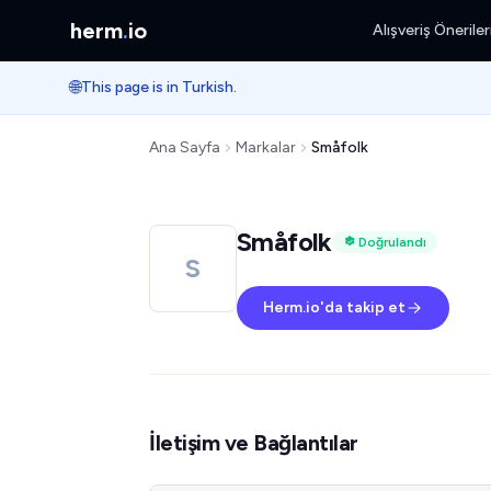
herm
.
io
Alışveriş Öneriler
🌐
This page is in Turkish.
Ana Sayfa
Markalar
Småfolk
Småfolk
Doğrulandı
S
Herm.io'da takip et
İletişim ve Bağlantılar