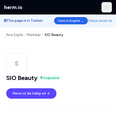
herm
.
io
🌐
This page is in Turkish.
View in English →
Türkçe devam et
Ana Sayfa
Markalar
SIO Beauty
S
SIO Beauty
Doğrulandı
Herm.io'da takip et