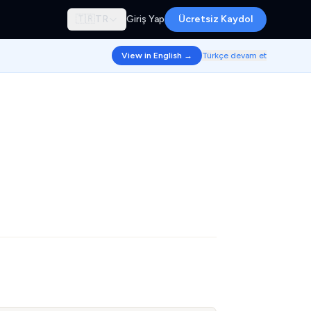
🇹🇷
TR
Giriş Yap
Ücretsiz Kaydol
View in English →
Türkçe devam et