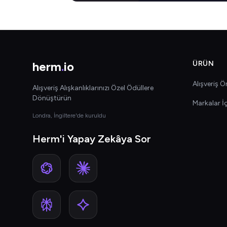
herm
.
io
ÜRÜN
Alışveriş Ön
Alışveriş Alışkanlıklarınızı Özel Ödüllere
Dönüştürün
Markalar İ
Londra, İngiltere'de kuruldu
Herm'i Yapay Zekâya Sor