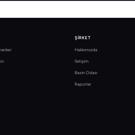
ŞIRKET
erileri
Hakkımızda
çin
İletişim
Basın Odası
Raporlar