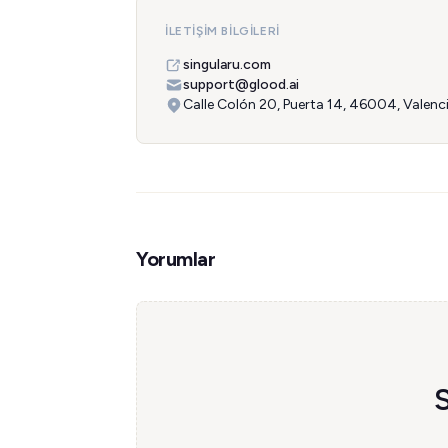
İLETIŞIM BILGILERI
singularu.com
support@glood.ai
Calle Colón 20, Puerta 14, 46004, Valenc
Yorumlar
S