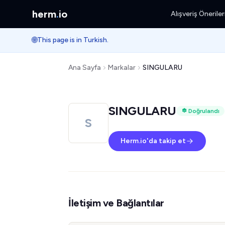
herm
.
io
Alışveriş Öneriler
🌐
This page is in Turkish.
Ana Sayfa
Markalar
SINGULARU
SINGULARU
Doğrulandı
S
Herm.io'da takip et
İletişim ve Bağlantılar