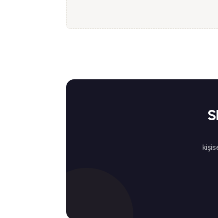
S
kişis