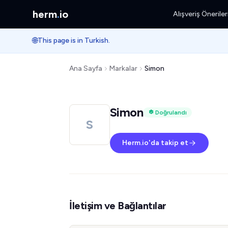
herm
.
io
Alışveriş Öneriler
🌐
This page is in Turkish.
Ana Sayfa
Markalar
Simon
Simon
Doğrulandı
S
Herm.io'da takip et
İletişim ve Bağlantılar