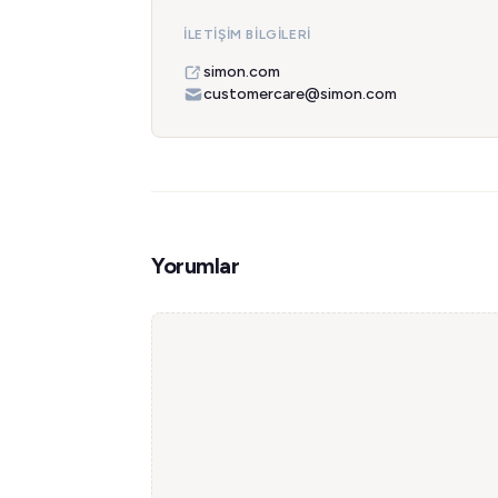
İLETIŞIM BILGILERI
simon.com
customercare@simon.com
Yorumlar