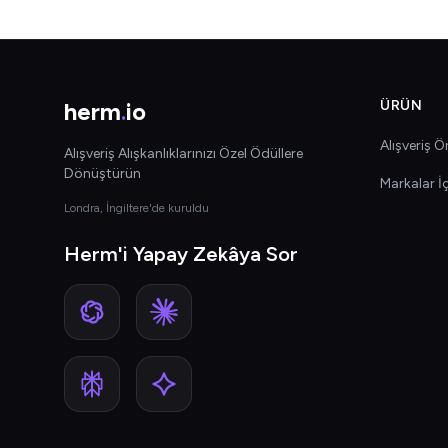
herm
.
io
ÜRÜN
Alışveriş Ön
Alışveriş Alışkanlıklarınızı Özel Ödüllere
Dönüştürün
Markalar İ
Londra, İngiltere'de kuruldu
Herm'i Yapay Zekâya Sor