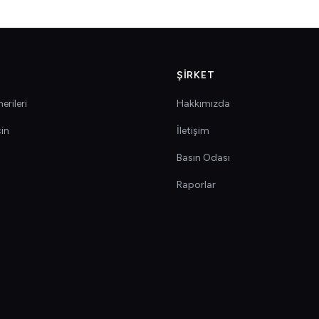
ŞIRKET
erileri
Hakkımızda
çin
İletişim
Basın Odası
Raporlar