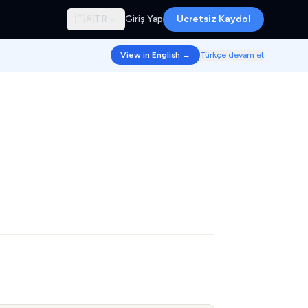
🇹🇷
TR
Giriş Yap
Ücretsiz Kaydol
View in English →
Türkçe devam et