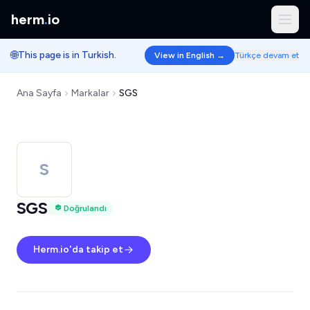
herm
.
io
🌐
This page is in Turkish.
View in English →
Türkçe devam et
Ana Sayfa
Markalar
SGS
S
SGS
Doğrulandı
Herm.io'da takip et