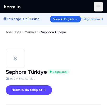
herm
.
io
🌐
This page is in Turkish.
View in English →
Türkçe devam et
Ana Sayfa
Markalar
Sephora Türkiye
S
Sephora Türkiye
Doğrulandı
1970 yılında kuruldu
Herm.io'da takip et