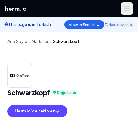
herm
.
io
🌐
This page is in Turkish.
View in English →
Türkçe devam et
Ana Sayfa
Markalar
Schwarzkopf
Schwarzkopf
Doğrulandı
Herm.io'da takip et