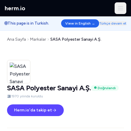
herm
.
io
🌐
This page is in Turkish.
View in English →
Türkçe devam et
Ana Sayfa
Markalar
SASA Polyester Sanayi A.Ş.
SASA Polyester Sanayi A.Ş.
Doğrulandı
1970 yılında kuruldu
Herm.io'da takip et