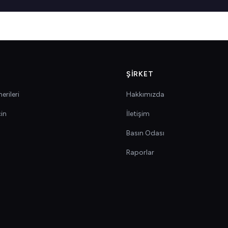
ŞIRKET
erileri
Hakkımızda
çin
İletişim
Basın Odası
Raporlar