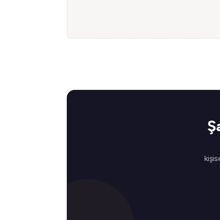
Ş
kişis