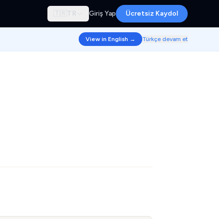
🇹🇷
TR
Giriş Yap
Ücretsiz Kaydol
View in English →
Türkçe devam et