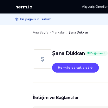
herm
.
io
Alışveriş Öneriler
🌐
This page is in Turkish.
Ana Sayfa
Markalar
Şana Dükkan
Şana Dükkan
Doğrulandı
Ş
Herm.io'da takip et
İletişim ve Bağlantılar