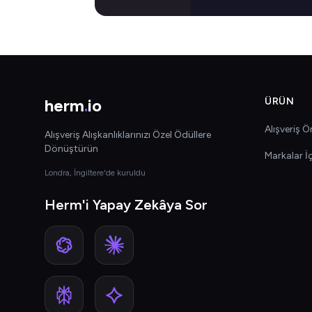
herm
.
io
ÜRÜN
Alışveriş Ön
Alışveriş Alışkanlıklarınızı Özel Ödüllere
Dönüştürün
Markalar İ
Londra, İngiltere'de kuruldu
Herm'i Yapay Zekâya Sor