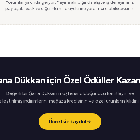
Yorumlar yakında geliyor. Yayına alındığında alışveriş deneyiminizi
paylaşabilecek ve diğer Herm.io üyelerine yardımcı olabileceksiniz.
ana Dükkan için Özel Ödüller Kazan
Değerli bir Şana Dükkan müşterisi olduğunuzu kanıtlayın ve
elleştirilmiş indirimlerin, mağaza kredisinin ve özel ürünlerin kilidini
Ücretsiz kaydol