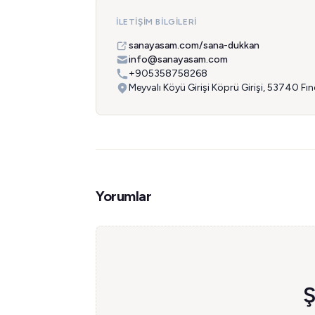
İLETIŞIM BILGILERI
sanayasam.com/sana-dukkan
info@sanayasam.com
+905358758268
Meyvalı Köyü Girişi Köprü Girişi, 53740 Fınd
Yorumlar
Ş