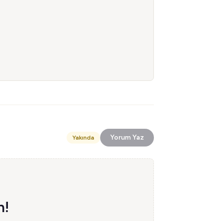
Yorum Yaz
Yakında
n!