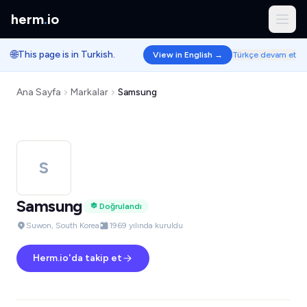
herm
.
io
🌐
This page is in Turkish.
View in English →
Türkçe devam et
Ana Sayfa
Markalar
Samsung
S
Samsung
Doğrulandı
Suwon, South Korea
1969 yılında kuruldu
Herm.io'da takip et