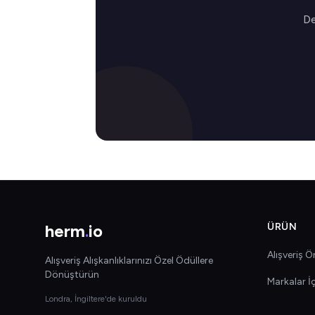
De
herm
.
io
ÜRÜN
Alışveriş Ön
Alışveriş Alışkanlıklarınızı Özel Ödüllere
Dönüştürün
Markalar İ
Londra, İngiltere'de kuruldu