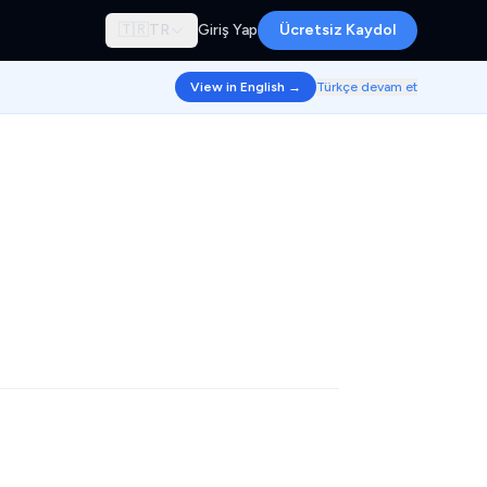
🇹🇷
TR
Giriş Yap
Ücretsiz Kaydol
View in English →
Türkçe devam et