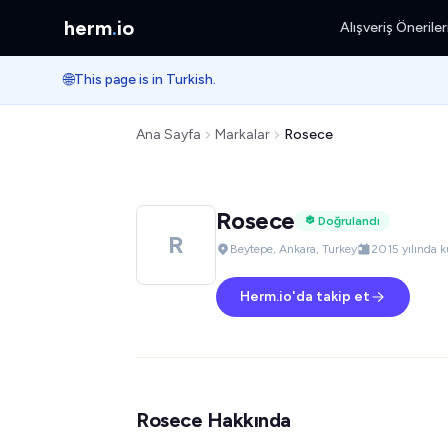
herm
.
io
Alışveriş Öneriler
🌐
This page is in Turkish.
Ana Sayfa
Markalar
Rosece
Rosece
Doğrulandı
R
Beytepe, Ankara, Turkey
2015 yılında k
Herm.io'da takip et
Rosece Hakkında