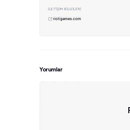
İLETIŞIM BILGILERI
riotgames.com
Yorumlar