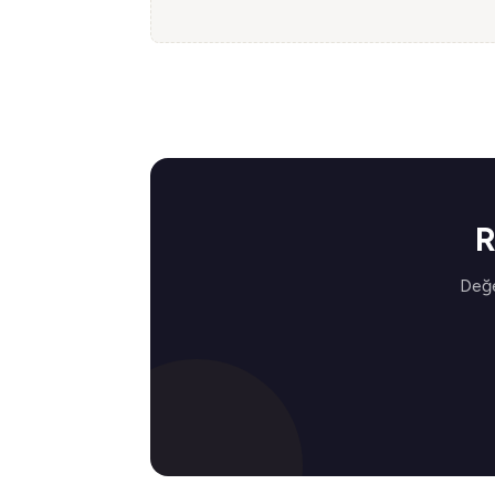
R
Değe