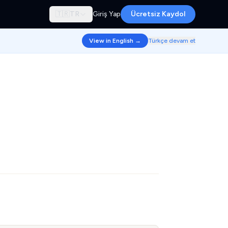
🇹🇷
TR
Giriş Yap
Ücretsiz Kaydol
View in English →
Türkçe devam et