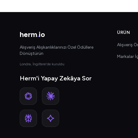
herm
.
io
ÜRÜN
Alışveriş Ön
Alışveriş Alışkanlıklarınızı Özel Ödüllere
Dönüştürün
Markalar İ
Londra, İngiltere'de kuruldu
Herm'i Yapay Zekâya Sor