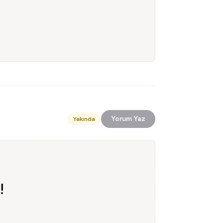
Yorum Yaz
Yakında
!