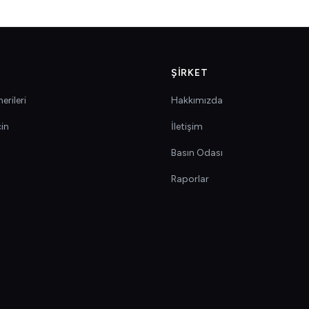
ŞIRKET
erileri
Hakkımızda
çin
İletişim
Basın Odası
Raporlar