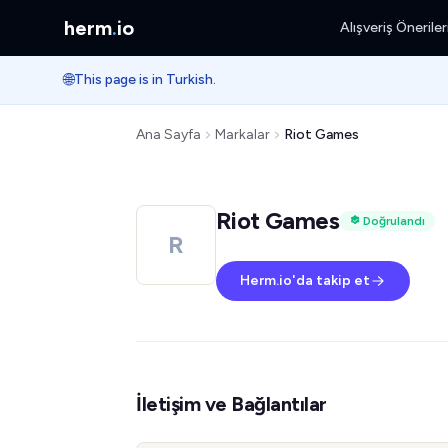
herm
.
io
Alışveriş Öneriler
🌐
This page is in Turkish.
Ana Sayfa
Markalar
Riot Games
Riot Games
Doğrulandı
R
Herm.io'da takip et
İletişim ve Bağlantılar