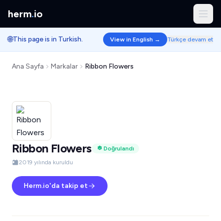
herm
.
io
🌐
This page is in Turkish.
View in English →
Türkçe devam et
Ana Sayfa
Markalar
Ribbon Flowers
Ribbon Flowers
Doğrulandı
2019 yılında kuruldu
Herm.io'da takip et