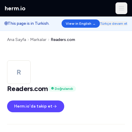
herm
.
io
🌐
This page is in Turkish.
View in English →
Türkçe devam et
Ana Sayfa
Markalar
Readers.com
R
Readers.com
Doğrulandı
Herm.io'da takip et