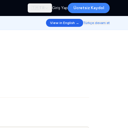
🇹🇷
TR
Giriş Yap
Ücretsiz Kaydol
View in English →
Türkçe devam et