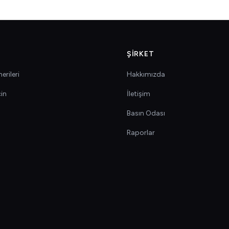
ŞIRKET
erileri
Hakkımızda
çin
İletişim
Basın Odası
Raporlar