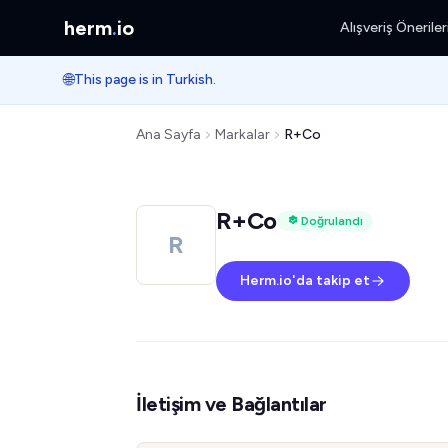
herm
.
io
Alışveriş Öneriler
🌐
This page is in Turkish.
Ana Sayfa
Markalar
R+Co
R+Co
Doğrulandı
R
Herm.io'da takip et
İletişim ve Bağlantılar