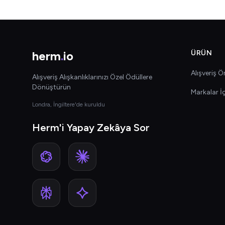
herm
.
io
ÜRÜN
Alışveriş Ön
Alışveriş Alışkanlıklarınızı Özel Ödüllere
Dönüştürün
Markalar İ
Londra, İngiltere'de kuruldu
Herm'i Yapay Zekâya Sor