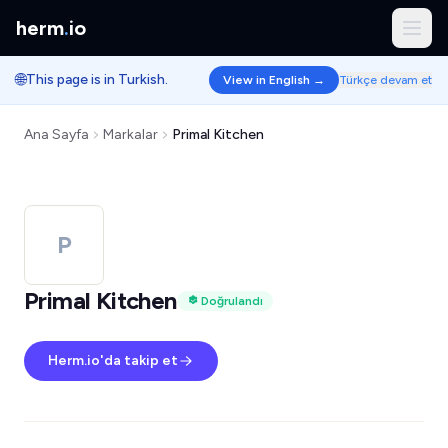
herm
.
io
🌐
This page is in Turkish.
View in English →
Türkçe devam et
Ana Sayfa
Markalar
Primal Kitchen
P
Primal Kitchen
Doğrulandı
Herm.io'da takip et