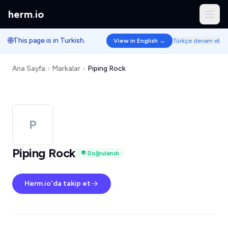
herm
.
io
🌐
This page is in Turkish.
View in English →
Türkçe devam et
Ana Sayfa
Markalar
Piping Rock
P
Piping Rock
Doğrulandı
Herm.io'da takip et