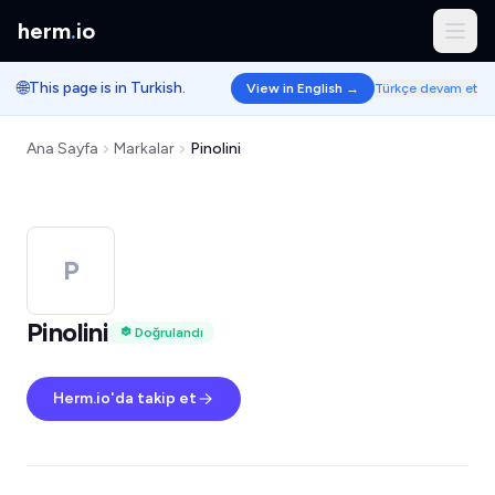
herm
.
io
🌐
This page is in Turkish.
View in English →
Türkçe devam et
Ana Sayfa
Markalar
Pinolini
P
Pinolini
Doğrulandı
Herm.io'da takip et