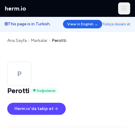
herm
.
io
🌐
This page is in Turkish.
View in English →
Türkçe devam et
Ana Sayfa
Markalar
Perotti
P
Perotti
Doğrulandı
Herm.io'da takip et