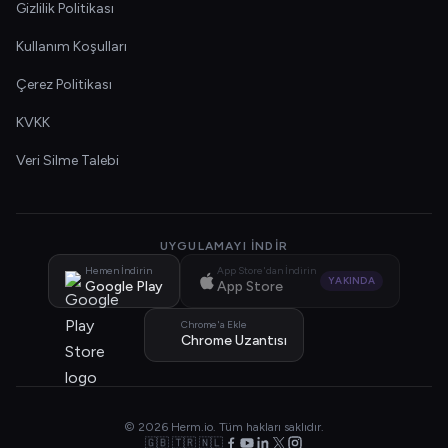
Gizlilik Politikası
Kullanım Koşulları
Çerez Politikası
KVKK
Veri Silme Talebi
UYGULAMAYI İNDIR
Hemen İndirin
App Store'dan İndirin
YAKINDA
Google Play
App Store
Chrome'a Ekle
Chrome Uzantısı
© 2026 Herm.io. Tüm hakları saklıdır.
🇬🇧 🇹🇷 🇳🇱