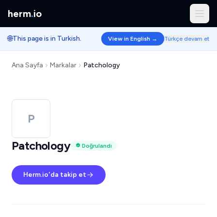
herm
.
io
🌐
This page is in Turkish.
View in English →
Türkçe devam et
Ana Sayfa
Markalar
Patchology
P
Patchology
Doğrulandı
Herm.io'da takip et