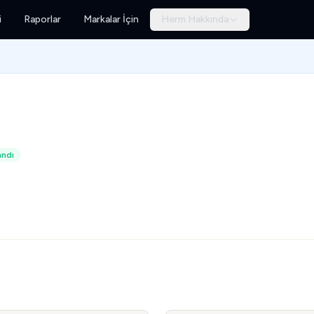
i
Raporlar
Markalar İçin
Herm Hakkında
andı