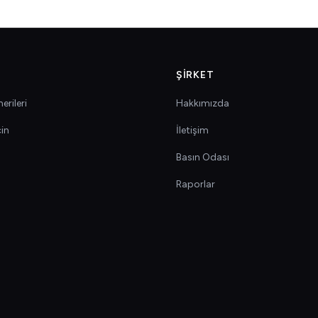
ŞIRKET
erileri
Hakkımızda
çin
İletişim
Basın Odası
Raporlar