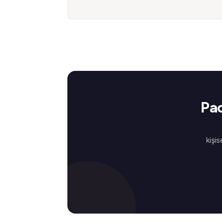
Pac
kişis