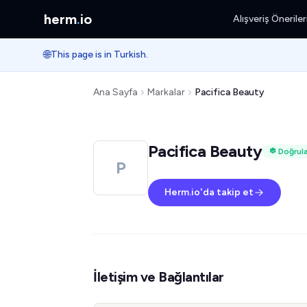
herm
.
io
Alışveriş Öneriler
🌐
This page is in Turkish.
Ana Sayfa
Markalar
Pacifica Beauty
Pacifica Beauty
Doğrul
P
Herm.io'da takip et
İletişim ve Bağlantılar