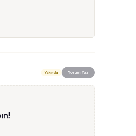
Yorum Yaz
Yakında
ın!