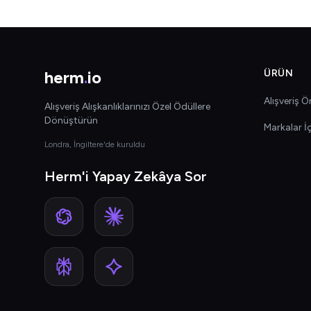
herm
.
io
ÜRÜN
Alışveriş Ön
Alışveriş Alışkanlıklarınızı Özel Ödüllere
Dönüştürün
Markalar İ
Londra, İngiltere'de kuruldu
Herm'i Yapay Zekâya Sor