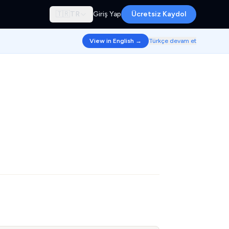
🇹🇷
TR
Giriş Yap
Ücretsiz Kaydol
View in English →
Türkçe devam et