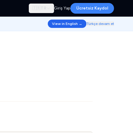
🇹🇷
TR
Giriş Yap
Ücretsiz Kaydol
View in English →
Türkçe devam et