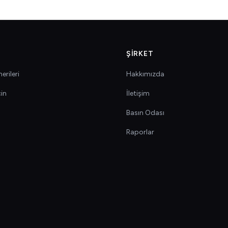
ŞIRKET
erileri
Hakkımızda
çin
İletişim
Basın Odası
Raporlar