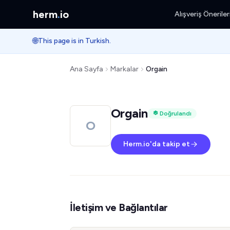
herm
.
io
Alışveriş Öneriler
🌐
This page is in Turkish.
Ana Sayfa
Markalar
Orgain
Orgain
Doğrulandı
O
Herm.io'da takip et
İletişim ve Bağlantılar