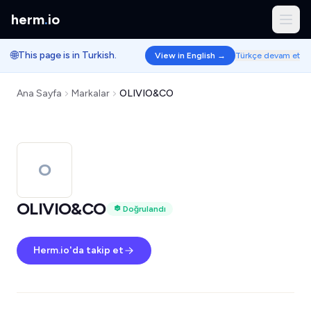
herm
.
io
🌐
This page is in Turkish.
View in English →
Türkçe devam et
Ana Sayfa
Markalar
OLIVIO&CO
O
OLIVIO&CO
Doğrulandı
Herm.io'da takip et