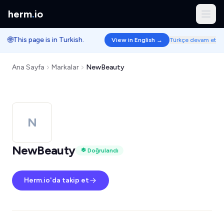
herm
.
io
🌐
This page is in Turkish.
View in English →
Türkçe devam et
Ana Sayfa
Markalar
NewBeauty
N
NewBeauty
Doğrulandı
Herm.io'da takip et