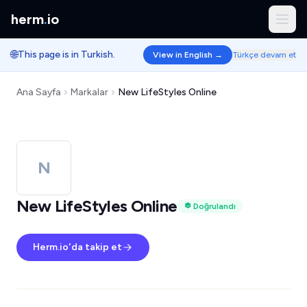
herm
.
io
🌐
This page is in Turkish.
View in English →
Türkçe devam et
Ana Sayfa
Markalar
New LifeStyles Online
N
New LifeStyles Online
Doğrulandı
Herm.io'da takip et