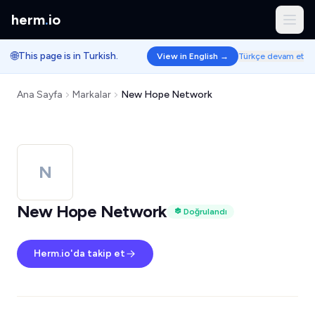
herm
.
io
🌐
This page is in Turkish.
View in English →
Türkçe devam et
Ana Sayfa
Markalar
New Hope Network
N
New Hope Network
Doğrulandı
Herm.io'da takip et