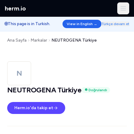
herm
.
io
🌐
This page is in Turkish.
View in English →
Türkçe devam et
Ana Sayfa
Markalar
NEUTROGENA Türkiye
N
NEUTROGENA Türkiye
Doğrulandı
Herm.io'da takip et