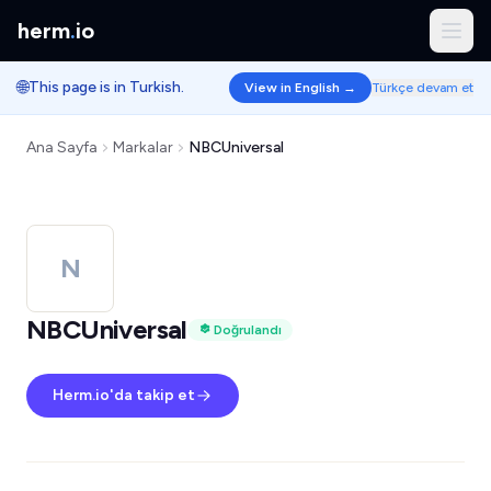
herm
.
io
🌐
This page is in Turkish.
View in English →
Türkçe devam et
Ana Sayfa
Markalar
NBCUniversal
N
NBCUniversal
Doğrulandı
Herm.io'da takip et