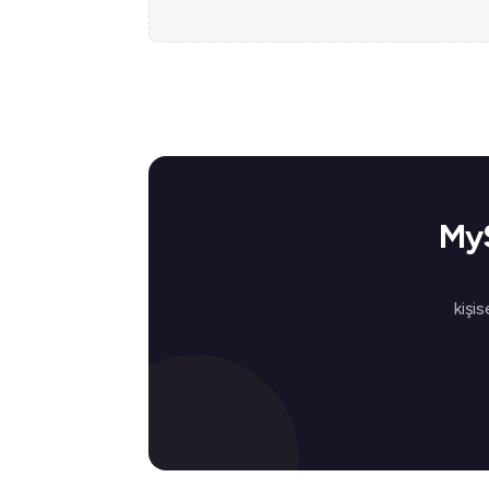
MyS
kişis