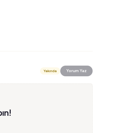
Yorum Yaz
Yakında
ın!