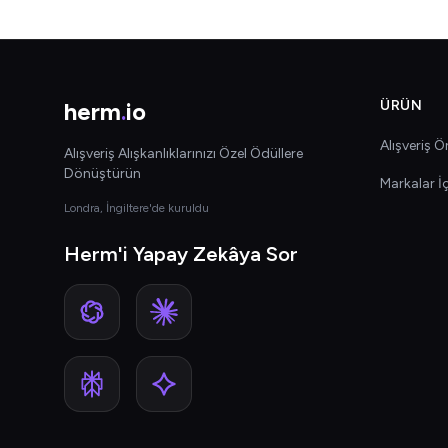
herm
.
io
ÜRÜN
Alışveriş Ön
Alışveriş Alışkanlıklarınızı Özel Ödüllere
Dönüştürün
Markalar İ
Londra, İngiltere'de kuruldu
Herm'i Yapay Zekâya Sor