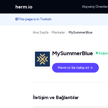
herm
.
io
Alışveriş Öneriler
🌐
This page is in Turkish.
Ana Sayfa
Markalar
MySummerBlue
MySummerBlue
Doğrul
Herm.io'da takip et
İletişim ve Bağlantılar