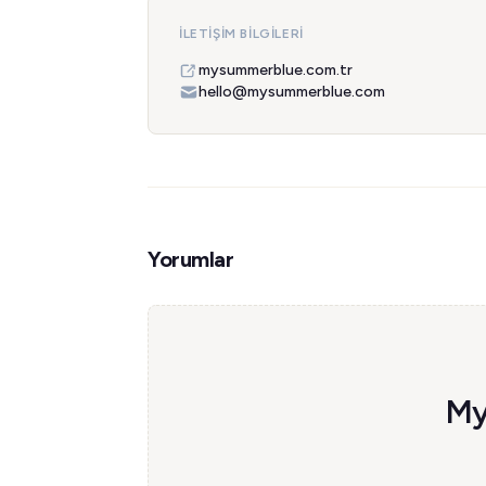
İLETIŞIM BILGILERI
mysummerblue.com.tr
hello@mysummerblue.com
Yorumlar
My