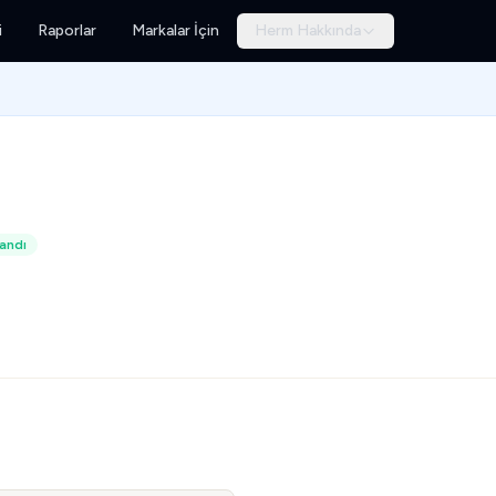
i
Raporlar
Markalar İçin
Herm Hakkında
andı