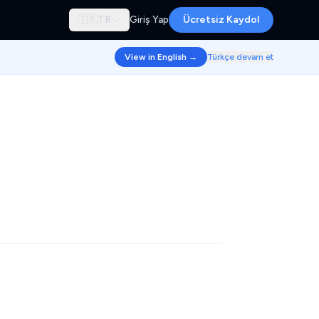
🇹🇷
TR
Giriş Yap
Ücretsiz Kaydol
View in English →
Türkçe devam et