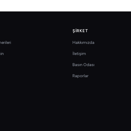
ŞIRKET
erileri
Hakkımızda
çin
İletişim
Basın Odası
Raporlar