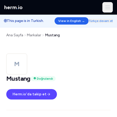
herm
.
io
🌐
This page is in Turkish.
View in English →
Türkçe devam et
Ana Sayfa
Markalar
Mustang
M
Mustang
Doğrulandı
Herm.io'da takip et