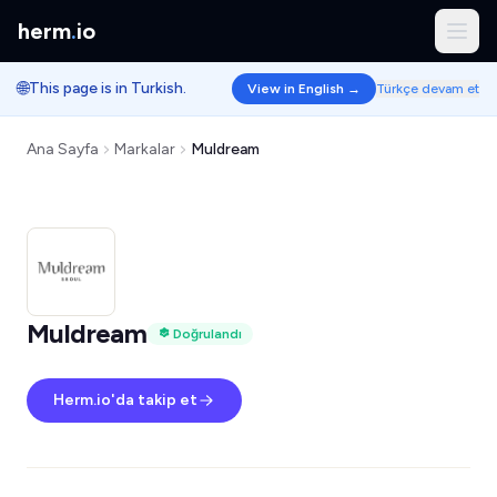
herm
.
io
🌐
This page is in Turkish.
View in English →
Türkçe devam et
Ana Sayfa
Markalar
Muldream
Muldream
Doğrulandı
Herm.io'da takip et