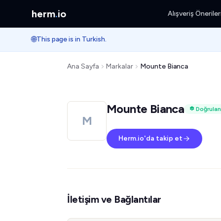
herm
.
io
Alışveriş Öneriler
🌐
This page is in Turkish.
Ana Sayfa
Markalar
Mounte Bianca
Mounte Bianca
Doğrulan
M
Herm.io'da takip et
İletişim ve Bağlantılar