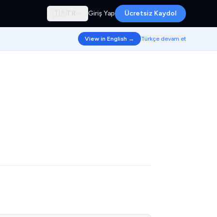
🇹🇷
TR
Giriş Yap
Ücretsiz Kaydol
View in English →
Türkçe devam et