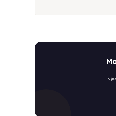
Mo
kişis