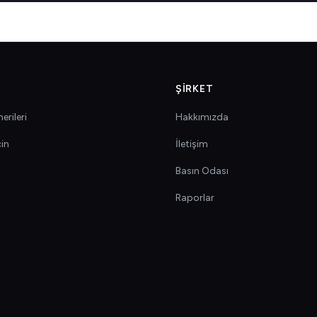
ŞIRKET
erileri
Hakkımızda
çin
İletişim
Basın Odası
Raporlar