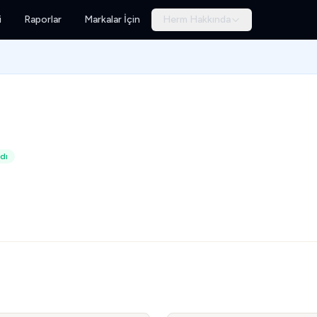
i
Raporlar
Markalar İçin
Herm Hakkında
dı