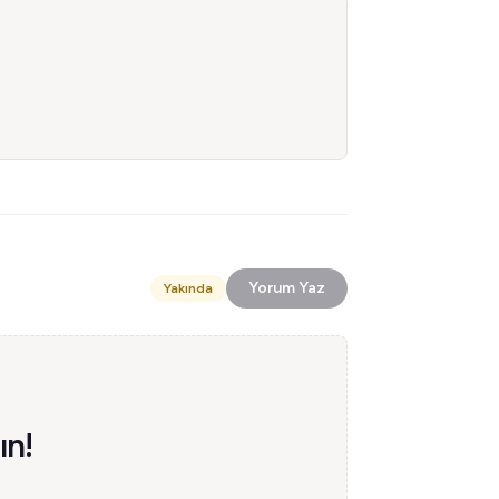
Yorum Yaz
Yakında
ın!