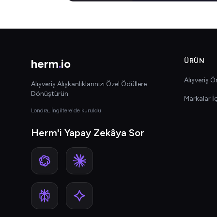
herm
.
io
ÜRÜN
Alışveriş Ön
Alışveriş Alışkanlıklarınızı Özel Ödüllere
Dönüştürün
Markalar İ
Londra, İngiltere'de kuruldu
Herm'i Yapay Zekâya Sor