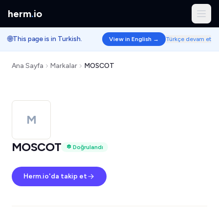
herm
.
io
🌐
This page is in Turkish.
View in English →
Türkçe devam et
Ana Sayfa
Markalar
MOSCOT
M
MOSCOT
Doğrulandı
Herm.io'da takip et