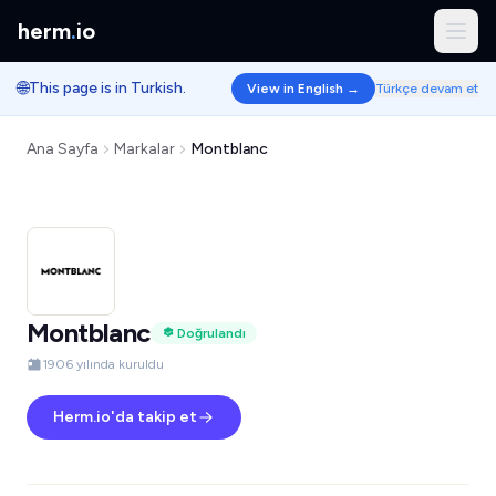
herm
.
io
🌐
This page is in Turkish.
View in English →
Türkçe devam et
Ana Sayfa
Markalar
Montblanc
Montblanc
Doğrulandı
1906 yılında kuruldu
Herm.io'da takip et