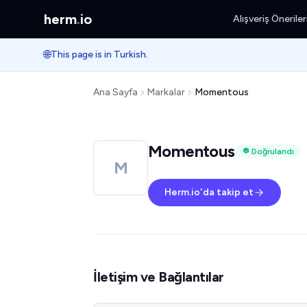
herm
.
io
Alışveriş Öneriler
🌐
This page is in Turkish.
Ana Sayfa
Markalar
Momentous
Momentous
Doğrulandı
M
Herm.io'da takip et
İletişim ve Bağlantılar