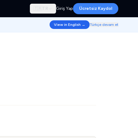
🇹🇷
TR
Giriş Yap
Ücretsiz Kaydol
View in English →
Türkçe devam et