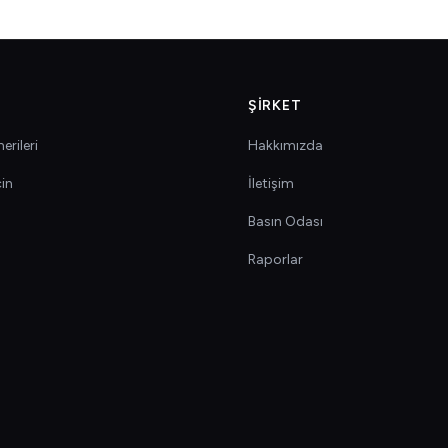
ŞIRKET
erileri
Hakkımızda
çin
İletişim
Basın Odası
Raporlar