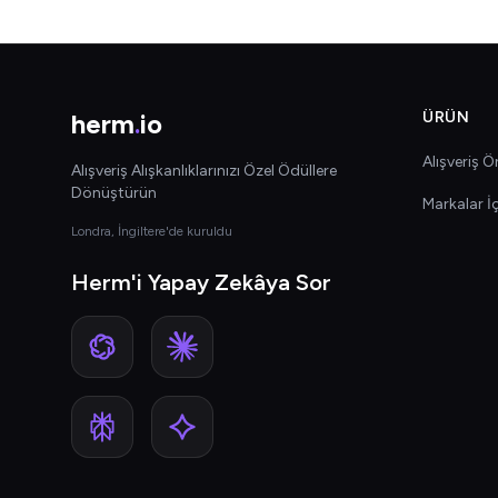
herm
.
io
ÜRÜN
Alışveriş Ön
Alışveriş Alışkanlıklarınızı Özel Ödüllere
Dönüştürün
Markalar İ
Londra, İngiltere'de kuruldu
Herm'i Yapay Zekâya Sor