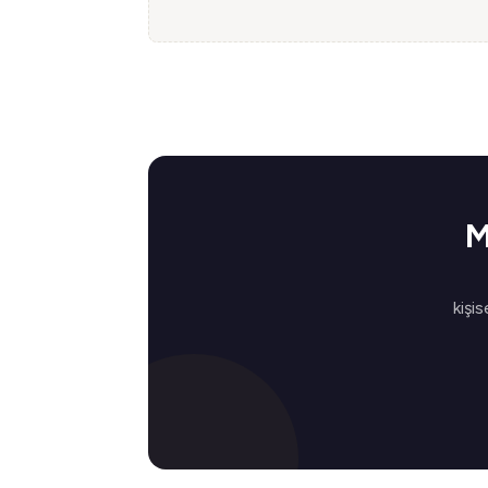
M
kişis