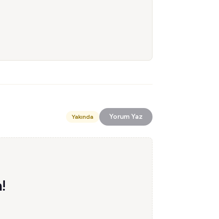
Yorum Yaz
Yakında
!