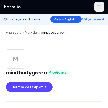
herm
.
io
🌐
This page is in Turkish.
View in English →
Türkçe devam et
Ana Sayfa
Markalar
mindbodygreen
M
mindbodygreen
Doğrulandı
Herm.io'da takip et