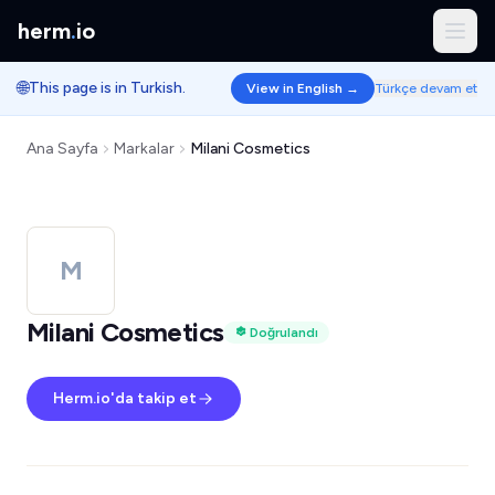
herm
.
io
🌐
This page is in Turkish.
View in English →
Türkçe devam et
Ana Sayfa
Markalar
Milani Cosmetics
M
Milani Cosmetics
Doğrulandı
Herm.io'da takip et