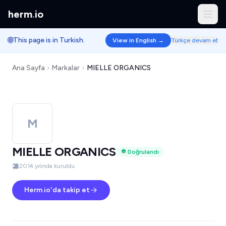
herm
.
io
🌐
This page is in Turkish.
View in English →
Türkçe devam et
Ana Sayfa
Markalar
MIELLE ORGANICS
M
MIELLE ORGANICS
Doğrulandı
2014 yılında kuruldu
Herm.io'da takip et