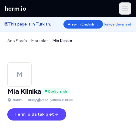
herm
.
io
🌐
This page is in Turkish.
View in English →
Türkçe devam et
Ana Sayfa
Markalar
Mia Klinika
M
Mia Klinika
Doğrulandı
Istanbul, Turkey
2021 yılında kuruldu
Herm.io'da takip et