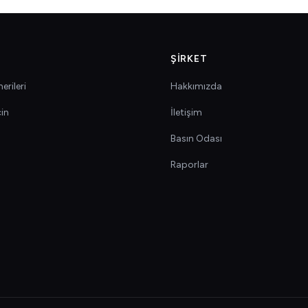
ŞIRKET
erileri
Hakkımızda
çin
İletişim
Basın Odası
Raporlar