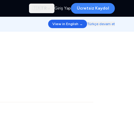
🇹🇷
TR
Giriş Yap
Ücretsiz Kaydol
View in English →
Türkçe devam et