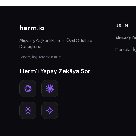
herm
.
io
ÜRÜN
Alışveriş Ön
Alışveriş Alışkanlıklarınızı Özel Ödüllere
Dönüştürün
Markalar İ
Londra, İngiltere'de kuruldu
Herm'i Yapay Zekâya Sor