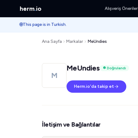
herm
.
io
Alışveriş Öneriler
🌐
This page is in Turkish.
Ana Sayfa
Markalar
MeUndies
MeUndies
Doğrulandı
M
Herm.io'da takip et
İletişim ve Bağlantılar