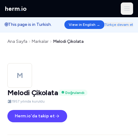
herm
.
io
🌐
This page is in Turkish.
View in English →
Türkçe devam et
Ana Sayfa
Markalar
Melodi Çikolata
M
Melodi Çikolata
Doğrulandı
1957 yılında kuruldu
Herm.io'da takip et