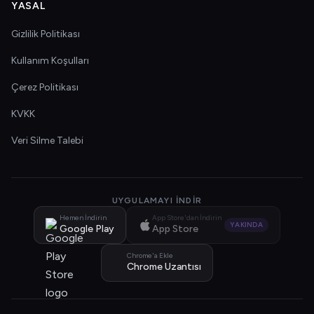
YASAL
Gizlilik Politikası
Kullanım Koşulları
Çerez Politikası
KVKK
Veri Silme Talebi
UYGULAMAYI İNDIR
Hemen İndirin
App Store'dan İndirin
YAKINDA
Google Play
App Store
Chrome'a Ekle
Chrome Uzantısı