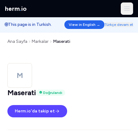
herm
.
io
🌐
This page is in Turkish.
View in English →
Türkçe devam et
Ana Sayfa
Markalar
Maserati
M
Maserati
Doğrulandı
Herm.io'da takip et