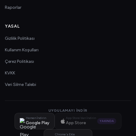
Raporlar
YASAL
Gizlilik Politikası
Kullanım Koşulları
Çerez Politikası
KVKK
Veri Silme Talebi
UYGULAMAYI İNDIR
Hemen İndirin
App Store'dan İndirin
YAKINDA
Google Play
App Store
Chrome'a Ekle