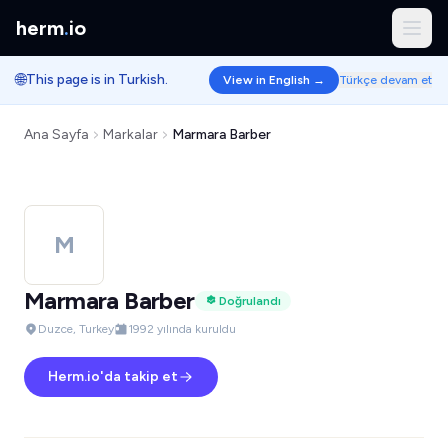
herm
.
io
🌐
This page is in Turkish.
View in English →
Türkçe devam et
Ana Sayfa
Markalar
Marmara Barber
M
Marmara Barber
Doğrulandı
Duzce, Turkey
1992 yılında kuruldu
Herm.io'da takip et